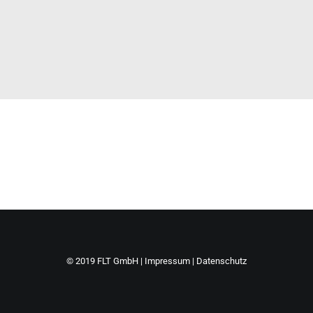
Verkauf & Montage Infrarotheizungen
BGS technic
ZUM KARRIEREPORTAL
© 2019 FLT GmbH |
Impressum
|
Datenschutz